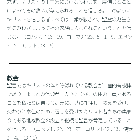
来ず、キリストの十字架におけるみわざを一度信じること
によってその救いが与えられることを信じる。このように
キリストを信じる者すべては、罪が赦され、聖霊の更生さ
せるみわざによって神の家族に入れられるということを信
じる。（ヨハネ3：16－19、ローマ3：23、5：1－9、エペソ
2：8－9；テトス3：5）
教会
聖書ではキリストの体と呼ばれている教会が、霊的有機体
であり、まことの信仰者一人ひとりがこの体の一員である
ことを私たちは信じる。更に、共に礼拝し、教えを受け、
交わりと奉仕のために召しを受けたキリスト者たちの集ま
りである地域教会の設立と継続を聖書が肯定していること
を信じる。（エペソ1：22、23、第一コリント12：13、使徒
2：42、13：1）