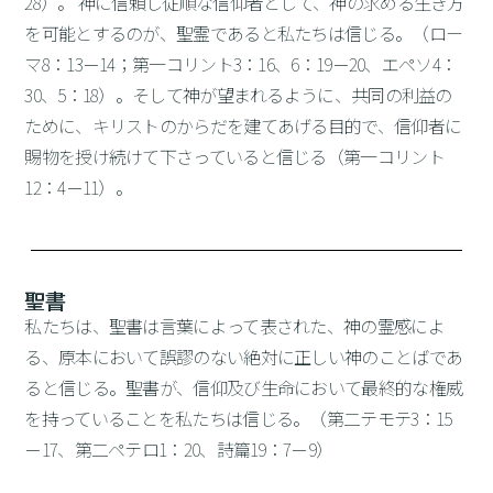
28）。 神に信頼し従順な信仰者として、神の求める生き方
を可能とするのが、聖霊であると私たちは信じる。（ロー
マ8：13－14；第一コリント3：16、6：19－20、エペソ4：
30、5：18）。そして神が望まれるように、共同の利益の
ために、キリストのからだを建てあげる目的で、信仰者に
賜物を授け続けて下さっていると信じる（第一コリント
12：4－11）。
聖書
私たちは、聖書は言葉によって表された、神の霊感によ
る、原本において誤謬のない絶対に正しい神のことばであ
ると信じる。聖書が、信仰及び生命において最終的な権威
を持っていることを私たちは信じる。（第二テモテ3：15
－17、第二ペテロ1：20、詩篇19：7－9）