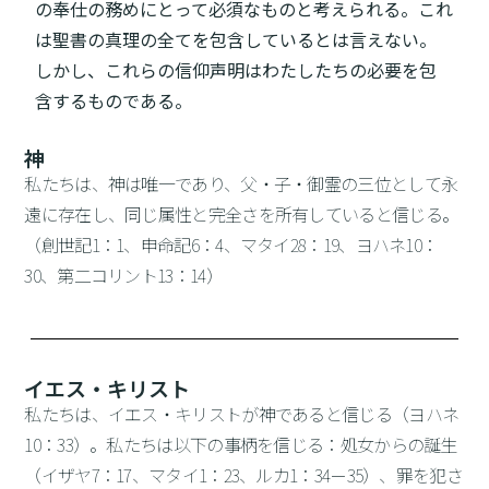
の奉仕の務めにとって必須なものと考えられる。これ
は聖書の真理の全てを包含しているとは言えない。
しかし、これらの信仰声明はわたしたちの必要を包
含するものである。
神
私たちは、神は唯一であり、父・子・御霊の三位として永
遠に存在し、同じ属性と完全さを所有していると信じる。
（創世記1：1、申命記6：4、マタイ28：19、ヨハネ10：
30、第二コリント13：14）
イエス・キリスト
私たちは、イエス・キリストが神であると信じる（ヨハネ
10：33）。私たちは以下の事柄を信じる：処女からの誕生
（イザヤ7：17、マタイ1：23、ルカ1：34－35）、罪を犯さ